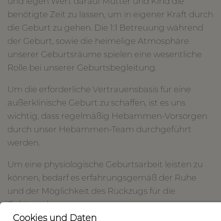
und legen Wert darauf Mutter und Kind die
benötigte Zeit zu lassen, um in eigener Kraft durch
die Geburt zu gehen. Die 1:1 Betreuung während
der Geburt, sowie die heimelige Atmosphäre
unserer Geburtsräume spielen eine wesentliche
Rolle bei unserer Geburtsbegleitung.
Um die erforderliche Vertrauensbasis für eine
außerklinische Geburt zu schaffen, ist es uns
wichtig, dass regelmäßig Hebammen-Vorsorgen
durch unser Hebammen-Team durchgeführt
werden.
Um eine physiologische Geburtsarbeit leisten zu
können, bedarf es erfahrungsgemäß der Ruhe
und der Möglichkeit des Rückzugs für die
Gebärende.
Cookies und Daten