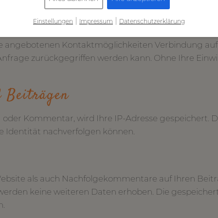
|
|
Einstellungen
Impressum
Datenschutzerklärung
e angebotenen Kontaktmöglichkeiten Verbindung auf,
nfrage zurückgegriffen werden kann. Ohne Ihre Einwil
 Beiträgen
g oder Kommentar, wird Ihre IP-Adresse gespeichert. Di
e Identität nachverfolgen können.
ebsite als auch Nachfolgekommentare auf Ihren Beitrag
werden keine weiteren Daten erhoben. Die gespeichert
n.