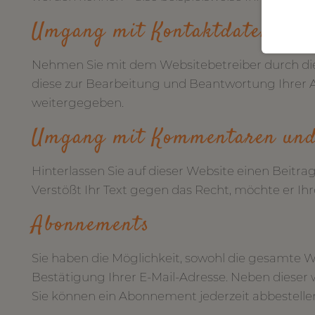
Umgang mit Kontaktdaten
Nehmen Sie mit dem Websitebetreiber durch di
diese zur Bearbeitung und Beantwortung Ihrer A
weitergegeben.
Umgang mit Kommentaren und
Hinterlassen Sie auf dieser Website einen Beitra
Verstößt Ihr Text gegen das Recht, möchte er Ihr
Abonnements
Sie haben die Möglichkeit, sowohl die gesamte W
Bestätigung Ihrer E-Mail-Adresse. Neben dieser 
Sie können ein Abonnement jederzeit abbestelle