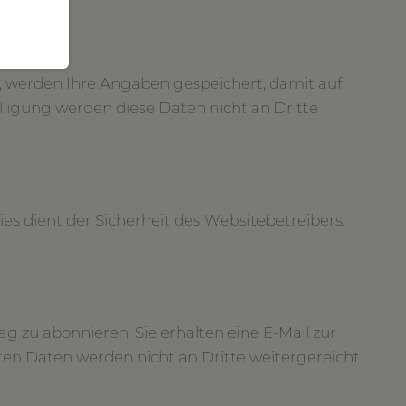
 werden Ihre Angaben gespeichert, damit auf
ligung werden diese Daten nicht an Dritte
es dient der Sicherheit des Websitebetreibers:
 zu abonnieren. Sie erhalten eine E-Mail zur
en Daten werden nicht an Dritte weitergereicht.