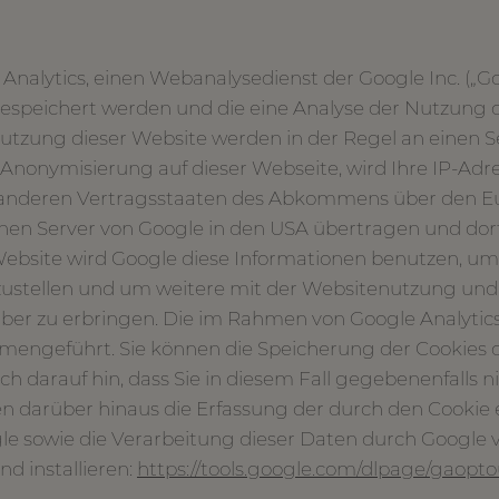
nalytics, einen Webanalysedienst der Google Inc. („Go
gespeichert werden und die eine Analyse der Nutzung 
utzung dieser Website werden in der Regel an einen 
P-Anonymisierung auf dieser Webseite, wird Ihre IP-Ad
n anderen Vertragsstaaten des Abkommens über den E
inen Server von Google in den USA übertragen und dort
r Website wird Google diese Informationen benutzen, 
zustellen und um weitere mit der Websitenutzung un
er zu erbringen. Die im Rahmen von Google Analytics
engeführt. Sie können die Speicherung der Cookies d
ch darauf hin, dass Sie in diesem Fall gegebenenfalls 
n darüber hinaus die Erfassung der durch den Cookie
gle sowie die Verarbeitung dieser Daten durch Google
d installieren:
https://tools.google.com/dlpage/gaopt