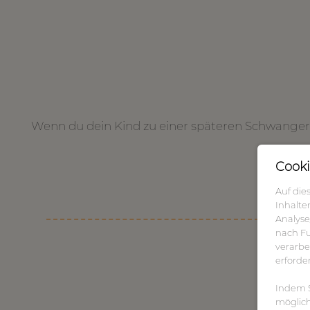
Wenn du dein Kind zu einer späteren Schwangers
Cooki
Auf die
Inhalte
Analyse
nach Fu
verarbei
erforde
Indem Si
möglich