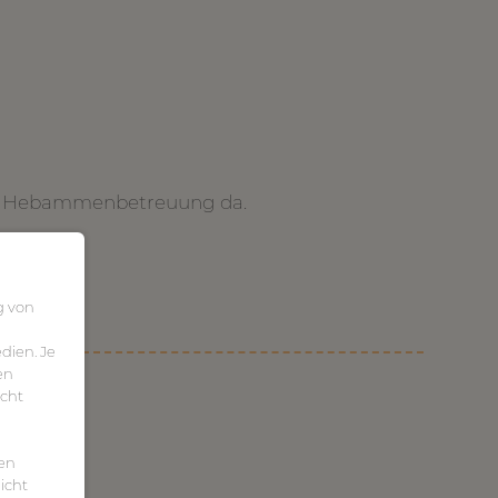
 der Hebammenbetreuung da.
g von
dien. Je
en
icht
ten
icht