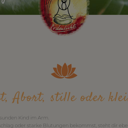
t, Abort, stille oder kle
esunden Kind im Arm.
zschlag oder starke Blutungen bekommst, steht dir eb