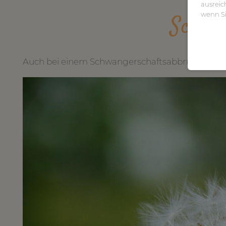
ausreic
wenn Si
Schwa
Auch bei einem Schwangerschaftsabbruch sind H