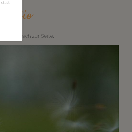
statt,
ruptio
eit danach zur Seite.