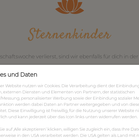
Sternenkinder
chaftswoche verlierst, sind wir ebenfalls für dich in
es und Daten
ser Website nutzen wir Cookies. Die Verarbeitung dient der Einbindun
n, externen Diensten und Elementen von Partnern, der statistischen
/Messung, personalisierter Werbung sowie der Einbindung sozialer Me
nktion werden dabei Daten an Partner weitergegeben und von dies
tet. Diese Einwilligung ist freiwillig, für die Nutzung unserer Website n
rlich und kann jederzeit über das Icon links unten widerrufen werden.
e auf ‚Alle akzeptieren‘ klicken, willigen Sie zugleich ein, dass Ihre Da
erweise in den USA verarbeitet werden. Die USA gelten als Land mit n