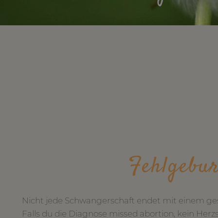
Fehlgebur
Nicht jede Schwangerschaft endet mit einem g
Falls du die Diagnose missed abortion, kein Her