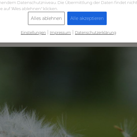
hendem Datenschutzniveau. Die Übermittlung der Daten findet nicht 
e auf "Alles ablehnen" klicken.
ngerschaftsabbruch, Ab
Alles ablehnen
Alle akzeptieren
|
|
Einstellungen
Impressum
Datenschutzerklärung
ebammen Fachfrauen und stehen dir vor allem in der Z