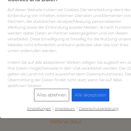
Auf dieser Website nutzen wir Cookies. Die Verarbeitung dient der
Einbindung von Inhalten, externen Diensten und Elementen von
Partnern, der statistischen Analyse/Messung, personalisierter
Werbung sowie der Einbindung sozialer Medien. Je nach Funktio
werden dabei Daten an Partner weitergegeben und von diesen
verarbeitet. Diese Einwilligung ist freiwillig, für die Nutzung unsere
Website nicht erforderlich und kann jederzeit über das Icon links
unten widerrufen werden.
Indem Sie auf ‚Alle akzeptieren‘ klicken, willigen Sie zugleich ein, d
Ihre Daten möglicherweise in den USA verarbeitet werden. Die U
gelten als Land mit nicht ausreichendem Datenschutzniveau. Di
Übermittlung der Daten findet nicht statt, wenn Sie auf "Alles
ablehnen" klicken.
Alles ablehnen
Alle akzeptieren
|
|
Einstellungen
Impressum
Datenschutzerklärung
Stefanie Baur