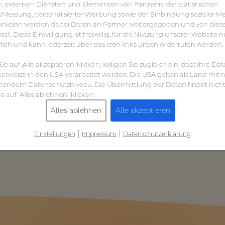
n, externen Diensten und Elementen von Partnern, der statistischen
/Messung, personalisierter Werbung sowie der Einbindung sozialer Me
nktion werden dabei Daten an Partner weitergegeben und von dies
tet. Diese Einwilligung ist freiwillig, für die Nutzung unserer Website n
rlich und kann jederzeit über das Icon links unten widerrufen werden.
e auf ‚Alle akzeptieren‘ klicken, willigen Sie zugleich ein, dass Ihre Da
erweise in den USA verarbeitet werden. Die USA gelten als Land mit n
hendem Datenschutzniveau. Die Übermittlung der Daten findet nicht 
e auf "Alles ablehnen" klicken.
Alles ablehnen
Alle akzeptieren
|
|
Einstellungen
Impressum
Datenschutzerklärung