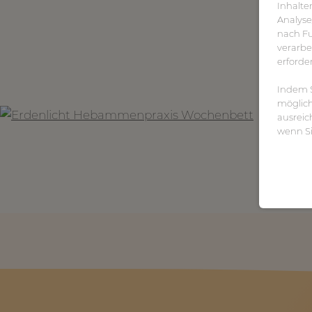
Inhalte
Analyse
nach Fu
verarbei
erforde
Indem Si
möglich
ausreic
wenn Si