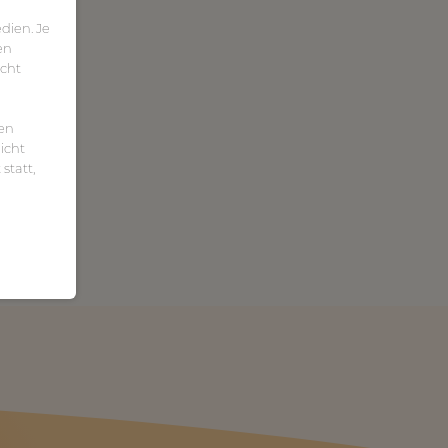
dien. Je
en
icht
ten
icht
statt,