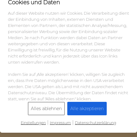
Cookies und Daten
Auf dieser Website nutzen wir Cookies. Die Verarbeitung dient
der Einbindung von Inhalten, externen Diensten und
Elementen von Partnern, der statistischen Analyse/Messung,
personalisierter Werbung sowie der Einbindung sozialer
Medien. Je nach Funktion werden dabei Daten an Partner
weitergegeben und von diesen verarbeitet. Diese
Einwilligung ist freiwillig, für die Nutzung unserer Website
nicht erforderlich und kann jederzeit über das Icon links
unten widerrufen werden.
Indem Sie auf ‚Alle akzeptieren‘ klicken, willigen Sie zugleich
ein, dass Ihre Daten möglicherweise in den USA verarbeitet
werden. Die USA gelten als Land mit nicht ausreichendem
Datenschutzniveau. Die Übermittlung der Daten findet nicht
statt, wenn Sie auf "Alles ablehnen" klicken.
Alles ablehnen
Alle akzeptieren
|
|
Einstellungen
Impressum
Datenschutzerklärung