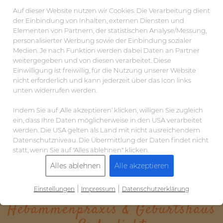
Auf dieser Website nutzen wir Cookies. Die Verarbeitung dient
der Einbindung von Inhalten, externen Diensten und
Elementen von Partnern, der statistischen Analyse/Messung,
personalisierter Werbung sowie der Einbindung sozialer
Medien. Je nach Funktion werden dabei Daten an Partner
weitergegeben und von diesen verarbeitet. Diese
Einwilligung ist freiwillig, für die Nutzung unserer Website
nicht erforderlich und kann jederzeit über das Icon links
unten widerrufen werden.
Indem Sie auf ‚Alle akzeptieren‘ klicken, willigen Sie zugleich
ein, dass Ihre Daten möglicherweise in den USA verarbeitet
werden. Die USA gelten als Land mit nicht ausreichendem
Datenschutzniveau. Die Übermittlung der Daten findet nicht
statt, wenn Sie auf "Alles ablehnen" klicken.
Alles ablehnen
Alle akzeptieren
|
|
Einstellungen
Impressum
Datenschutzerklärung
Hebammenpraxis & Geburtshaus