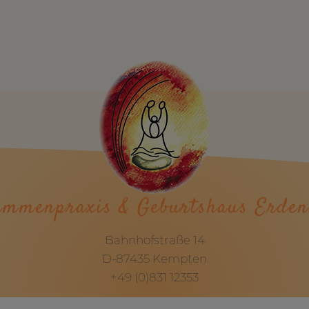
mmenpraxis & Geburtshaus Erden
Bahnhofstraße 14
D-87435 Kempten
+49 (0)831 12353