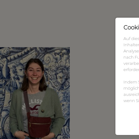
Cooki
Auf die
Inhalte
Analyse
nach Fu
verarbei
erforde
Indem Si
möglich
ausreic
wenn Si