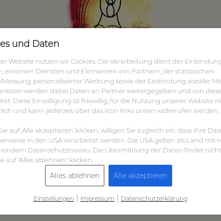
es und Daten
ser Website nutzen wir Cookies. Die Verarbeitung dient der Einbindun
n, externen Diensten und Elementen von Partnern, der statistischen
/Messung, personalisierter Werbung sowie der Einbindung sozialer Me
nktion werden dabei Daten an Partner weitergegeben und von dies
tet. Diese Einwilligung ist freiwillig, für die Nutzung unserer Website n
rlich und kann jederzeit über das Icon links unten widerrufen werden.
e auf ‚Alle akzeptieren‘ klicken, willigen Sie zugleich ein, dass Ihre Da
erweise in den USA verarbeitet werden. Die USA gelten als Land mit n
hendem Datenschutzniveau. Die Übermittlung der Daten findet nicht 
e auf "Alles ablehnen" klicken.
Alles ablehnen
Alle akzeptieren
|
|
Einstellungen
Impressum
Datenschutzerklärung