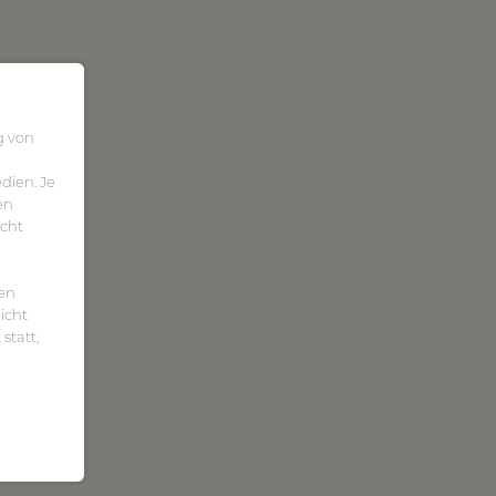
g von
dien. Je
en
icht
ten
icht
statt,