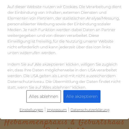
Auf dieser Website nutzen wir Cookies. Die Verarbeitung dient
der Einbindung von Inhalten, externen Diensten und
Elementen von Partnern, der statistischen Analyse/Messung,
personalisierter Werbung sowie der Einbindung sozialer
Medien. Je nach Funktion werden dabei Daten an Partner
weitergegeben und von diesen verarbeitet. Diese
Einwilligung ist freiwillig, für die Nutzung unserer Website
nicht erforderlich und kann jederzeit über das Icon links
unten widerrufen werden.
Indem Sie auf ‚Alle akzeptieren‘ klicken, willigen Sie zugleich
ein, dass Ihre Daten möglicherweise in den USA verarbeitet
werden. Die USA gelten als Land mit nicht ausreichendem
Datenschutzniveau. Die Übermittlung der Daten findet nicht
statt, wenn Sie auf "Alles ablehnen" klicken.
Alles ablehnen
Alle akzeptieren
|
|
Einstellungen
Impressum
Datenschutzerklärung
Hebammenpraxis & Geburtshaus